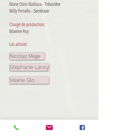
Marie O
stin Barbosa
​ - Trésorière
Willy Persello
- Secrétaire​
Chargé de production:
Maxime Roy
Les
arti
s
tes:
Nicolas Mège
Stéphanie Lanoy
Valérie Glo