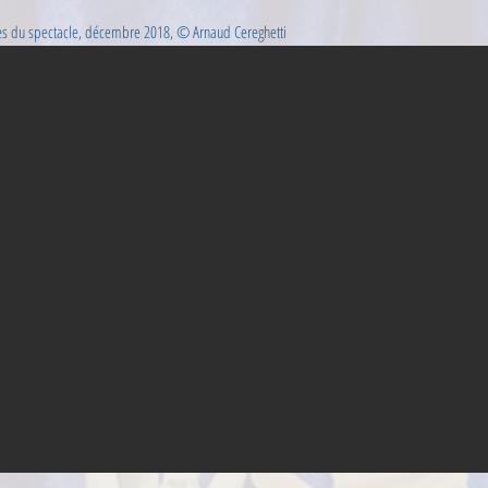
es du spectacle, décembre 2018, © Arnaud Cereghetti