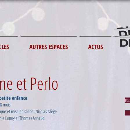
CLES
AUTRES ESPACES
ACTUS
ne et Perlo
petite enfance
Dos
18 mois
ique
et mise en scène: Nicolas Mège
nie Lanoy et Thomas Arnaud